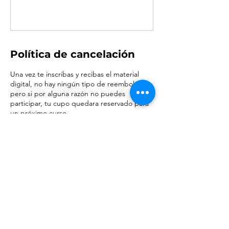
Política de cancelación
Una vez te inscribas y recibas el material
digital, no hay ningún tipo de reembolso,
pero si por alguna razón no puedes
participar, tu cupo quedara reservado para
un próximo curso.
Datos de contacto
Rukapali Adventours, Termas de Chillán,
Pinto, Chile