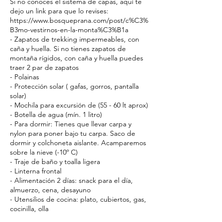
Si no conoces el sistema de capas, aquí te
dejo un link para que lo revises:
https://www.bosqueprana.com/post/c%C3%
B3mo-vestirnos-en-la-monta%C3%B1a
- Zapatos de trekking impermeables, con
caña y huella. Si no tienes zapatos de
montaña rígidos, con caña y huella puedes
traer 2 par de zapatos
- Polainas
- Protección solar ( gafas, gorros, pantalla
solar)
- Mochila para excursión de (55 - 60 lt aprox)
- Botella de agua (mín. 1 litro)
- Para dormir: Tienes que llevar carpa y
nylon para poner bajo tu carpa. Saco de
dormir y colchoneta aislante. Acamparemos
sobre la nieve (-10º C)
- Traje de baño y toalla ligera
- Linterna frontal
- Alimentación 2 días: snack para el día,
almuerzo, cena, desayuno
- Utensilios de cocina: plato, cubiertos, gas,
cocinilla, olla