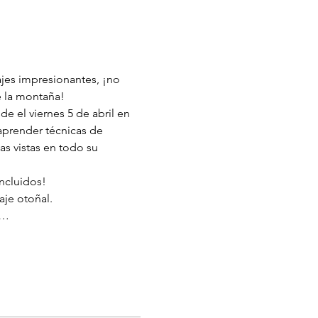
ajes impresionantes, ¡no 
e la montaña! 
e el viernes 5 de abril en 
aprender técnicas de 
as vistas en todo su 
ncluidos!
aje otoñal. 
a…