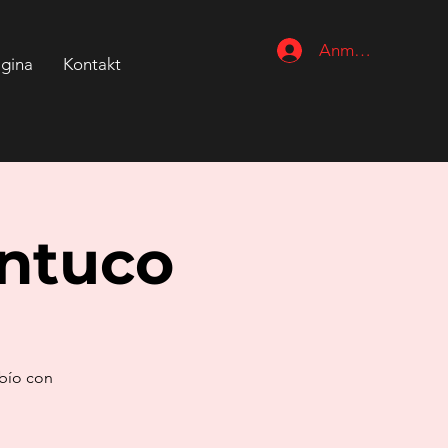
Anmelden
gina
Kontakt
Antuco
obío con