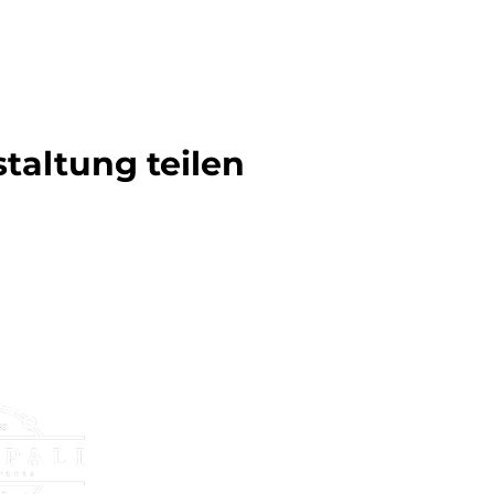
taltung teilen
Über uns
F
Über uns
i
Nueva página
+