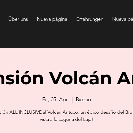
Über uns
Nueva página
Erfahrungen
Nueva pá
sión Volcán 
Fr., 05. Apr.
  |  
Biobio
ión ALL INCLUSIVE al Volcán Antuco, un épico desafío del Bi
vista a la Laguna del Laja!