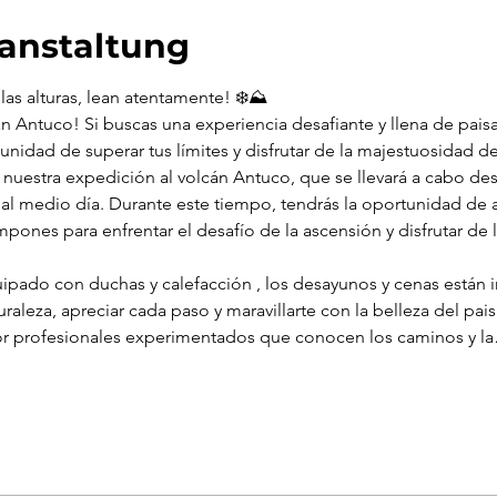
ranstaltung
las alturas, lean atentamente! ❄️⛰️
án Antuco! Si buscas una experiencia desafiante y llena de pais
nidad de superar tus límites y disfrutar de la majestuosidad d
n nuestra expedición al volcán Antuco, que se llevará a cabo desd
 al medio día. Durante este tiempo, tendrás la oportunidad de 
pones para enfrentar el desafío de la ascensión y disfrutar de l
pado con duchas y calefacción , los desayunos y cenas están i
raleza, apreciar cada paso y maravillarte con la belleza del pais
or profesionales experimentados que conocen los caminos y l